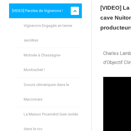
[VIDEO] La 
[VIDEO] Paroles de Vignerons !
cave Nuito
Vignerons Engagés en terres
producteur
secrètes
Charles Lambo
Motivée à Chassagne-
d’Objectif Cli
Montrachet !
Soucis climatiques dans le
Maconnais
La Maison Picamelot bien isolée
dans le roc