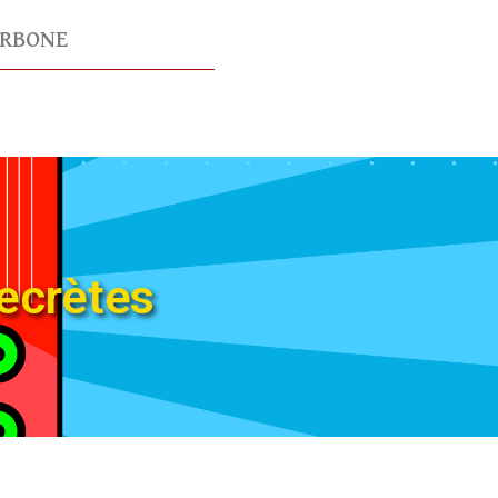
ARBONE
ecrètes