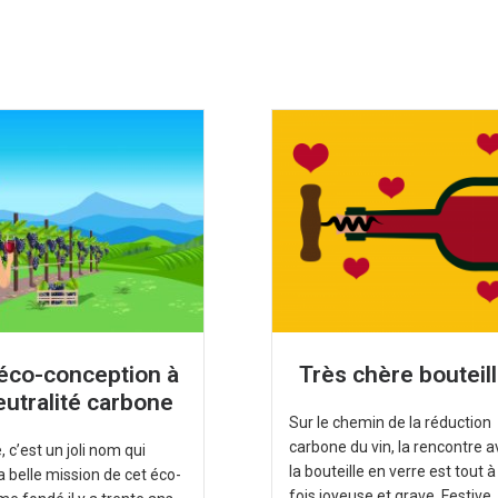
’éco-conception à
Très chère bouteill
eutralité carbone
Sur le chemin de la réduction
carbone du vin, la rencontre 
 c’est un joli nom qui
la bouteille en verre est tout à
 la belle mission de cet éco-
fois joyeuse et grave. Festive,