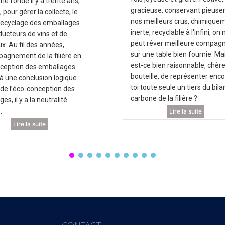
e fondé il y a trente ans,
gracieuse, conservant pieus
 pour gérer la collecte, le
nos meilleurs crus, chimique
e recyclage des emballages
inerte, recyclable à l'infini, on 
ducteurs de vins et de
peut rêver meilleure compag
ux. Au fil des années,
sur une table bien fournie. Ma
pagnement de la filière en
est-ce bien raisonnable, chèr
ception des emballages
bouteille, de représenter enco
à une conclusion logique :
toi toute seule un tiers du bila
 de l’éco-conception des
carbone de la filière ?
es, il y a la neutralité
.
Lire la suite
Lire la suite