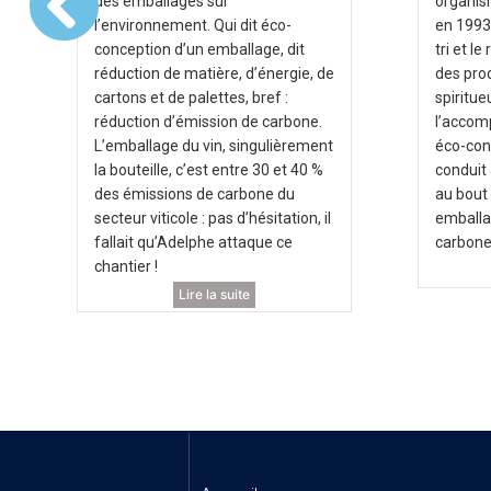
des emballages sur
organism
l’environnement. Qui dit éco-
en 1993,
conception d’un emballage, dit
tri et l
réduction de matière, d’énergie, de
des pro
cartons et de palettes, bref :
spiritue
réduction d’émission de carbone.
l’accom
L’emballage du vin, singulièrement
éco-con
la bouteille, c’est entre 30 et 40 %
conduit 
des émissions de carbone du
au bout
secteur viticole : pas d’hésitation, il
emballag
fallait qu’Adelphe attaque ce
carbone
chantier !
Lire la suite